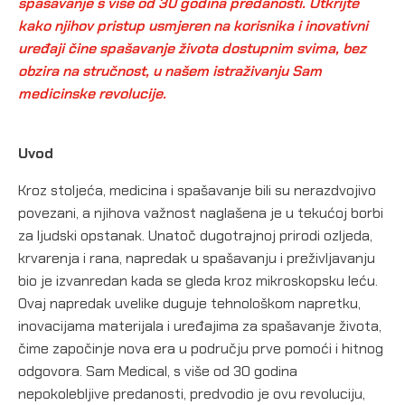
spašavanje s više od 30 godina predanosti. Otkrijte
kako njihov pristup usmjeren na korisnika i inovativni
uređaji čine spašavanje života dostupnim svima, bez
obzira na stručnost, u našem istraživanju Sam
medicinske revolucije.
Uvod
Kroz stoljeća, medicina i spašavanje bili su nerazdvojivo
povezani, a njihova važnost naglašena je u tekućoj borbi
za ljudski opstanak. Unatoč dugotrajnoj prirodi ozljeda,
krvarenja i rana, napredak u spašavanju i preživljavanju
bio je izvanredan kada se gleda kroz mikroskopsku leću.
Ovaj napredak uvelike duguje tehnološkom napretku,
inovacijama materijala i uređajima za spašavanje života,
čime započinje nova era u području prve pomoći i hitnog
odgovora. Sam Medical, s više od 30 godina
nepokolebljive predanosti, predvodio je ovu revoluciju,