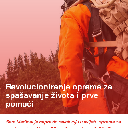
Revolucioniranje opreme za
spašavanje života i prve
pomoći
Sam Medical je napravio revoluciju u svijetu opreme za