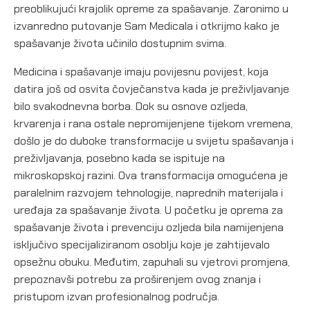
preoblikujući krajolik opreme za spašavanje. Zaronimo u
izvanredno putovanje Sam Medicala i otkrijmo kako je
spašavanje života učinilo dostupnim svima.
Medicina i spašavanje imaju povijesnu povijest, koja
datira još od osvita čovječanstva kada je preživljavanje
bilo svakodnevna borba. Dok su osnove ozljeda,
krvarenja i rana ostale nepromijenjene tijekom vremena,
došlo je do duboke transformacije u svijetu spašavanja i
preživljavanja, posebno kada se ispituje na
mikroskopskoj razini. Ova transformacija omogućena je
paralelnim razvojem tehnologije, naprednih materijala i
uređaja za spašavanje života. U početku je oprema za
spašavanje života i prevenciju ozljeda bila namijenjena
isključivo specijaliziranom osoblju koje je zahtijevalo
opsežnu obuku. Međutim, zapuhali su vjetrovi promjena,
prepoznavši potrebu za proširenjem ovog znanja i
pristupom izvan profesionalnog područja.