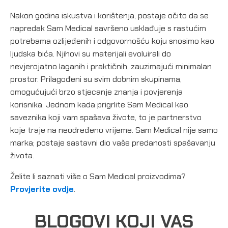
Nakon godina iskustva i korištenja, postaje očito da se
napredak Sam Medical savršeno usklađuje s rastućim
potrebama ozlijeđenih i odgovornošću koju snosimo kao
ljudska bića. Njihovi su materijali evoluirali do
nevjerojatno laganih i praktičnih, zauzimajući minimalan
prostor. Prilagođeni su svim dobnim skupinama,
omogućujući brzo stjecanje znanja i povjerenja
korisnika. Jednom kada prigrlite Sam Medical kao
saveznika koji vam spašava živote, to je partnerstvo
koje traje na neodređeno vrijeme. Sam Medical nije samo
marka; postaje sastavni dio vaše predanosti spašavanju
života.
Želite li saznati više o Sam Medical proizvodima?
Provjerite ovdje
.
BLOGOVI KOJI VAS