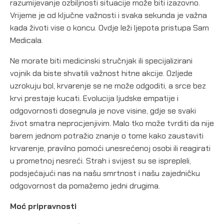
razumijevanje ozbiljnosti situacije može biti izazovno.
Vrijeme je od ključne važnosti i svaka sekunda je važna
kada životi vise o koncu. Ovdje leži ljepota pristupa Sam
Medicala.
Ne morate biti medicinski stručnjak ili specijalizirani
vojnik da biste shvatili važnost hitne akcije. Ozljede
uzrokuju bol, krvarenje se ne može odgoditi, a srce bez
krvi prestaje kucati. Evolucija ljudske empatije i
odgovornosti dosegnula je nove visine, gdje se svaki
život smatra neprocjenjivim. Malo tko može tvrditi da nije
barem jednom potražio znanje o tome kako zaustaviti
krvarenje, pravilno pomoći unesrećenoj osobi ili reagirati
u prometnoj nesreći. Strah i svijest su se isprepleli,
podsjećajući nas na našu smrtnost i našu zajedničku
odgovornost da pomažemo jedni drugima.
Moć pripravnosti