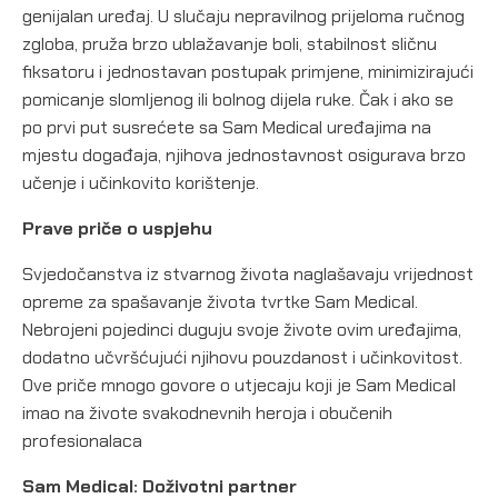
genijalan uređaj. U slučaju nepravilnog prijeloma ručnog
zgloba, pruža brzo ublažavanje boli, stabilnost sličnu
fiksatoru i jednostavan postupak primjene, minimizirajući
pomicanje slomljenog ili bolnog dijela ruke. Čak i ako se
po prvi put susrećete sa Sam Medical uređajima na
mjestu događaja, njihova jednostavnost osigurava brzo
učenje i učinkovito korištenje.
Prave priče o uspjehu
Svjedočanstva iz stvarnog života naglašavaju vrijednost
opreme za spašavanje života tvrtke Sam Medical.
Nebrojeni pojedinci duguju svoje živote ovim uređajima,
dodatno učvršćujući njihovu pouzdanost i učinkovitost.
Ove priče mnogo govore o utjecaju koji je Sam Medical
imao na živote svakodnevnih heroja i obučenih
profesionalaca
Sam Medical: Doživotni partner