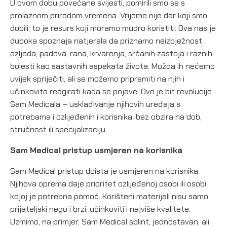
U ovom dobu povećane svijesti, pomirili smo se s
prolaznom prirodom vremena. Vrijeme nije dar koji smo
dobili; to je resurs koji moramo mudro koristiti. Ova nas je
duboka spoznaja natjerala da priznamo neizbježnost
ozljeda, padova, rana, krvarenja, srčanih zastoja i raznih
bolesti kao sastavnih aspekata života. Možda ih nećemo
uvijek spriječiti, ali se možemo pripremiti na njih i
učinkovito reagirati kada se pojave. Ovo je bit revolucije
Sam Medicala – usklađivanje njihovih uređaja s
potrebama i ozlijeđenih i korisnika, bez obzira na dob,
stručnost ili specijalizaciju.
Sam Medical pristup usmjeren na korisnika
Sam Medical pristup doista je usmjeren na korisnika.
Njihova oprema daje prioritet ozlijeđenoj osobi ili osobi
kojoj je potrebna pomoć. Korišteni materijali nisu samo
prijateljski nego i brzi, učinkoviti i najviše kvalitete.
Uzmimo, na primjer, Sam Medical splint, jednostavan, ali