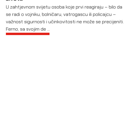
U zahtjevnom svijetu osoba koje prvi reagiraju – bilo da
se radi o vojniku, bolničaru, vatrogascu ili policajcu –
važnost sigurnosti i učinkovitosti ne može se precijeniti.
Ferno, sa svojim de ...
PROČITAJ VIŠE
Vaš pouzdani izvor medicinske i
spasilačke opreme u BiH.
USLUGE