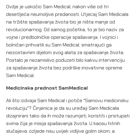
Ovdje je uskočio Sam Medical, nakon više od tri
desetljeća neumoljive predanosti. Utjecaj Sam Medicala
na tržište spašavanja života bio je ništa manje od
revolucionarnog. Od samog početka, to je bio naziv za
vojne i predbolničke operacije spašavanja. I vojnici i
bolničari prihvatili su Sam Medical, smatrajući ga
neizostavnim dijelom svog alata za spašavanje života.
Postalo je nezamislivo poduzeti bilo kakvu intervenciju
za spašavanje života bez podrške inovativne opreme
Sam Medical.
Medicinska prednost SamMedical
Ali što izdvaja Sam Medical i potiče "Samovu medicinsku
revoluciju"? Činjenica je da su uređaji Sam Medicala
dizajnirani tako da ih može razumjeti, koristiti i pristupati
svima čija je misija spašavanja života. U kaosu hitnih
slučajeva, ozljede nisu uvijek vidljive golim okom, a